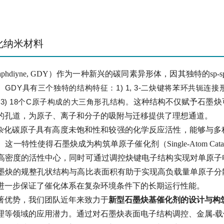
化纳米材料
aphdiyne, GDY）作为一种新兴的碳同素异形体，因其独特的
。
GDY具有三个独特的结构特征：1) 1, 3-二炔键将苯环共轭
3) 18个C原子构成的大三角形孔结构。
这种结构不仅赋予石墨炔
的孔道，为原子、离子和分子的吸附与迁移提供了理想通道。
p杂化碳原子具有高度未饱和性和较强的化学反应活性，能够与
一特性使得石墨炔成为构筑单原子催化剂（Single-Atom Cat
高密度的活性中心，同时可通过调控炔键电子结构实现对单原子
墨炔的规整孔状结构与高比表面积有助于实现高负载量单原子分
进一步保证了催化体系在复杂环境条件下的长期运行性能
。
著优势，我们团队近年来致力于
新型石墨炔基催化剂的设计与构
理等领域的应用潜力。通过对石墨炔表面电子结构调控、金属-