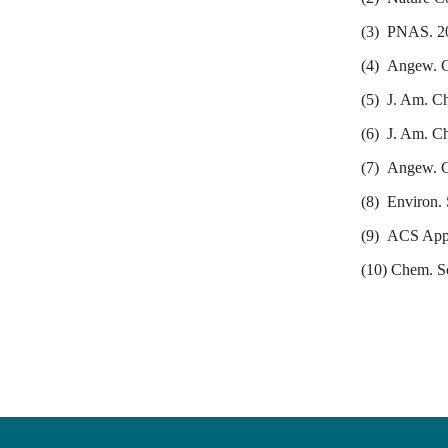
(3)
PNAS. 20
(4)
Angew. C
(5)
J. Am. C
(6)
J. Am. C
(7)
Angew. C
(8)
Environ. 
(9)
ACS Appl.
(10) Chem. Sc