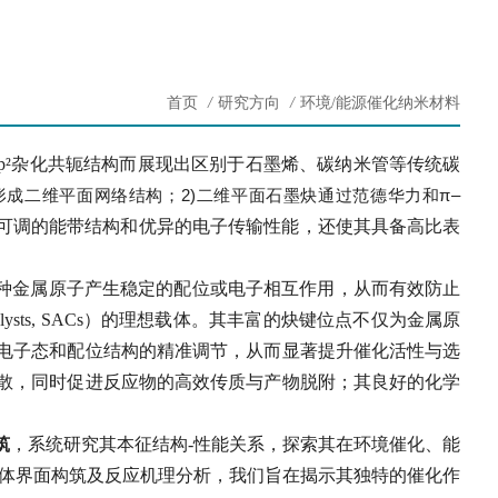
首页
/
研究方向
/
环境/能源催化纳米材料
sp-sp²杂化共轭结构而展现出区别于石墨烯、碳纳米管等传统碳
连接形成二维平面网络结构；2)二维平面石墨炔通过范德华力和
π
–
可调的能带结构和优异的电子传输性能，还使其具备高比表
多种金属原子产生稳定的配位或电子相互作用，从而有效防止
alysts, SACs）的理想载体。其丰富的炔键位点不仅为金属原
电子态和配位结构的精准调节，从而显著提升催化活性与选
散，同时促进反应物的高效传质与产物脱附；其良好的化学
筑
，系统研究其本征结构-性能关系，探索其在环境催化、能
载体界面构筑及反应机理分析，我们旨在揭示其独特的催化作