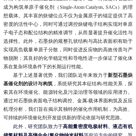
成为构筑单原子催化剂（Single-Atom Catalysts, SACs）的理
想载体。其丰富的炔键位点不仅为金属原子的锚定提供了高
密度的活性中心，同时可通过调控炔键电子结构实现对单原
子电子态和配位结构的精准调节，从而显著提升催化活性与
选择性。此外，石墨炔的规整孔状结构与高比表面积有助于
实现高负载量单原子分散，同时促进反应物的高效传质与产
物脱附；其良好的化学稳定性和导电性进一步保证了催化体
系在复杂环境条件下的长期运行性能
。
基于上述显著优势，我们团队近年来致力于
新型石墨炔
基催化剂的设计与构筑
，系统研究其本征结构-性能关系，探
索其在环境催化、能源转化及污染治理等领域的应用潜力。
通过对石墨炔表面电子结构调控、金属-载体界面构筑及反应
机理分析，我们旨在揭示其独特的催化作用机制，为高效、
可持续的环境催化剂开发提供新的理论依据与研究思路。
此外，研究团队致力于
高能量密度电极材料、液态有机
储氢材料及高熵合金/氧化物纳米材料
等前沿方向的研究，旨