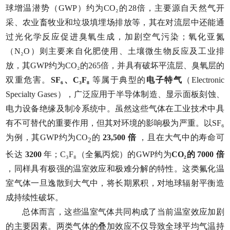
球增温潜势（GWP）约为CO₂的28倍，主要源自天然气开
采、农业畜牧业和垃圾填埋场排放等，其在对流层中还能通
过光化学反应促进臭氧生成，加剧空气污染；
氧化亚氮
（N₂O）则主要来自化肥使用、土壤微生物反应及工业排
放，其GWP约为CO₂的265倍，并具有破坏平流层、臭氧层的
双重危害
。
SF₆、C₃F₈
等属于典型的
电子特气
（Electronic
Specialty Gases），广泛应用于半导体制造、显示面板刻蚀、
电力设备绝缘及制冷系统中。虽然这些气体在工业技术中具
有不可替代的重要作用，但其对环境的影响极为严重。以SF₆
为例，其GWP约为CO
的
23,500 倍
，且在大气中的寿命可
2
长达
3200
年；C₃F₈（全氟丙烷）的GWP约为
CO₂的
7000 倍
，同样具有极强的温室效应和极难分解的特性。这类氟化温
室气体一旦逸散到大气中，将长期累积，对地球辐射平衡造
成持续性破坏。
总体而言，这些温室气体共同构成了当前温室效应加剧
的主要因素。两类气体的叠加效应不仅导致全球平均气温持