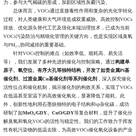
力，参与大气褐碳的形成，加剧区域性灰霾污染。
总体而言，VOCs通过直接毒性作用和复杂的光化学转化
过程，对人类健康和大气环境造成双重威胁。高效控制VOCs
排放、优化源头替代工艺及强化末端治理技术，已成为当前
VOCs污染防治与精细化管理的关键方向，也是实现区域臭氧
与PM₂.₅协同减排的重要基础。
针对VOCs控制的难点（如效率低、能耗高、易失活
等），我们发展了多种先进的催化与控制策略。通过
构建单
原子、氧空位、有序大孔等独特结构，开发了如贵金属Pt基
催化剂、过渡金属Cu基催化剂等系列催化剂
，深入探究催化
活性位点和催化机制，揭示催化剂的构效关系，实现了VOCs
在低温甚至室温下的高效催化氧化，显著降低了能耗。此
外，创新性地利用石墨炔独特的电子结构和sp杂化碳，成功
研制了如
MoO₃/GDY、CuO/GDY
等复合材料，提升了催化分
解臭氧和氧化VOCs的活性与稳定性。我们的工作致力于挥发
性有机污染物的低温去除，为高效VOCs催化氧化设备的产业