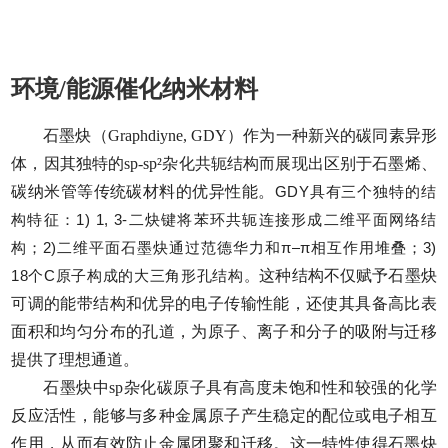
环境/能源催化纳米材料
石墨炔（Graphdiyne, GDY）作为一种新兴的碳同素异形
体，因其独特的sp-sp²杂化共轭结构而展现出区别于石墨烯、
碳纳米管等传统碳材料的优异性能。
GDY具有三个独特的结
构特征：1) 1, 3-二炔键将苯环共轭连接形成二维平面网络结
构；2)二维平面石墨炔通过范德华力和
π
–
π
相互作用堆叠；3)
18个C原子构成的大三角形孔结构。
这种结构不仅赋予石墨炔
可调的能带结构和优异的电子传输性能，还使其具备高比表
面积和均匀分布的孔道，为原子、离子和分子的吸附与迁移
提供了理想通道。
石墨炔中sp杂化碳原子具有高度未饱和性和较强的化学
反应活性，能够与多种金属原子产生稳定的配位或电子相互
作用，从而有效防止金属团聚和迁移。这一特性使得石墨炔