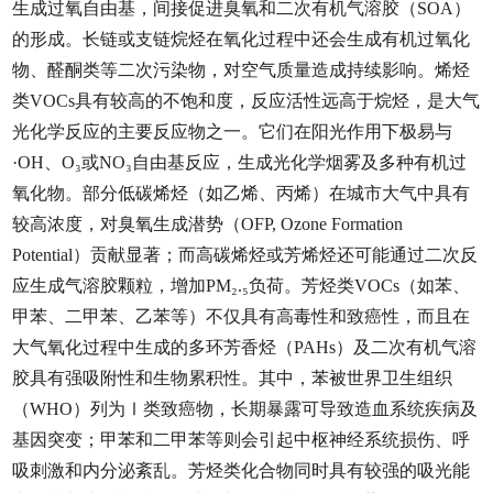
生成过氧自由基，间接促进臭氧和二次有机气溶胶（SOA）
的形成。长链或支链烷烃在氧化过程中还会生成有机过氧化
物、醛酮类等二次污染物，对空气质量造成持续影响。烯烃
类VOCs具有较高的不饱和度，反应活性远高于烷烃，是大气
光化学反应的主要反应物之一。它们在阳光作用下极易与
·OH、O
₃
或NO₃自由基反应，生成光化学烟雾及多种有机过
氧化物。部分低碳烯烃（如乙烯、丙烯）在城市大气中具有
较高浓度，对臭氧生成潜势（OFP, Ozone Formation
Potential）贡献显著；而高碳烯烃或芳烯烃还可能通过二次反
应生成气溶胶颗粒，增加PM₂.₅负荷。芳烃类VOCs（如苯、
甲苯、二甲苯、乙苯等）不仅具有高毒性和致癌性，而且在
大气氧化过程中生成的多环芳香烃（PAHs）及二次有机气溶
胶具有强吸附性和生物累积性。其中，苯被世界卫生组织
（WHO）列为Ⅰ类致癌物，长期暴露可导致造血系统疾病及
基因突变；甲苯和二甲苯等则会引起中枢神经系统损伤、呼
吸刺激和内分泌紊乱。芳烃类化合物同时具有较强的吸光能